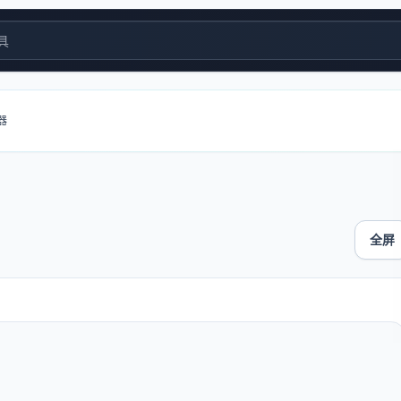
具
器
全屏