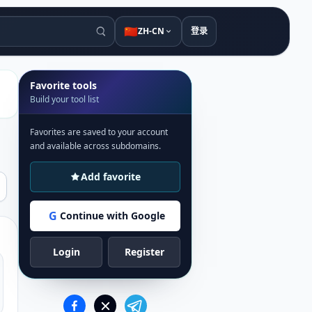
🇨🇳
ZH-CN
登录
Favorite tools
Build your tool list
Favorites are saved to your account
and available across subdomains.
Add favorite
G
Continue with Google
Login
Register