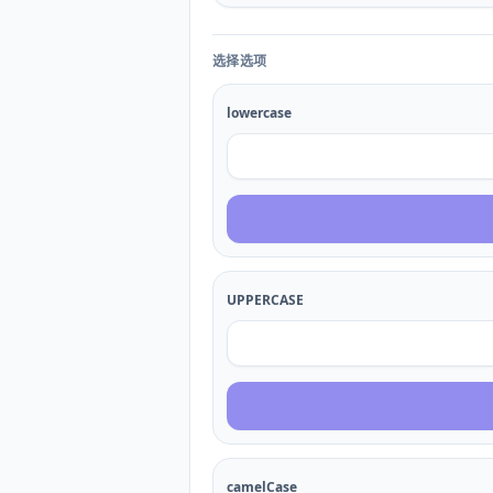
选择选项
lowercase
UPPERCASE
camelCase