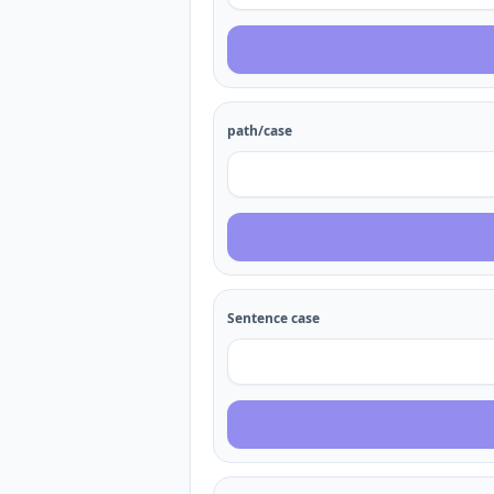
path/case
Sentence case