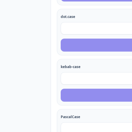
dot.case
kebab-case
PascalCase