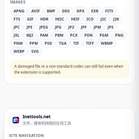
IMAGES
APNG
AVIF
BMP
DDS
DPX
EXR
FITS
FTS
GIF
HDR
HEIC
HEIF
ICO
J2C
J2K
JPC
JPE
JPEG
JPG
JP2
JPF
JPM
JPS
JXL
MJ2
PAM
PBM
PCX
PDN
PGM
PNG
PNM
PPM
PSD
TGA
TIF
TIFF
WBMP
WEBP
SVG
A damaged file or a non-standard codec can still fail even when
the extension is supported.
Inettools.net
文件、媒体和网络的在线工具
SITE NAVIGATION