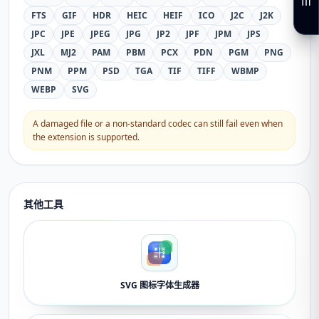
FTS
GIF
HDR
HEIC
HEIF
ICO
J2C
J2K
JPC
JPE
JPEG
JPG
JP2
JPF
JPM
JPS
JXL
MJ2
PAM
PBM
PCX
PDN
PGM
PNG
PNM
PPM
PSD
TGA
TIF
TIFF
WBMP
WEBP
SVG
A damaged file or a non-standard codec can still fail even when
the extension is supported.
其他工具
SVG 图标字体生成器