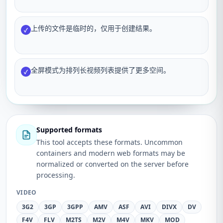
上传的文件是临时的，仅用于创建结果。
✓
全屏模式为排列长视频列表提供了更多空间。
✓
Supported formats
This tool accepts these formats. Uncommon
containers and modern web formats may be
normalized or converted on the server before
processing.
VIDEO
3G2
3GP
3GPP
AMV
ASF
AVI
DIVX
DV
F4V
FLV
M2TS
M2V
M4V
MKV
MOD