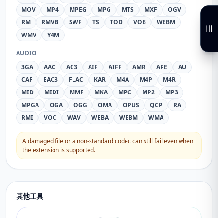
MOV
MP4
MPEG
MPG
MTS
MXF
OGV
RM
RMVB
SWF
TS
TOD
VOB
WEBM
WMV
Y4M
AUDIO
3GA
AAC
AC3
AIF
AIFF
AMR
APE
AU
CAF
EAC3
FLAC
KAR
M4A
M4P
M4R
MID
MIDI
MMF
MKA
MPC
MP2
MP3
MPGA
OGA
OGG
OMA
OPUS
QCP
RA
RMI
VOC
WAV
WEBA
WEBM
WMA
A damaged file or a non-standard codec can still fail even when
the extension is supported.
其他工具