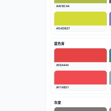
#AFBC44
#D4DB37
蓝色盲
#E64444
#F14B51
灰度