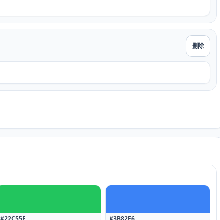
删除
#22C55E
#3B82F6