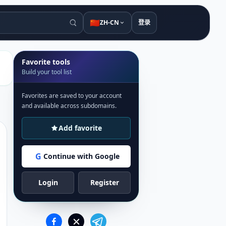
🇨🇳
ZH-CN
登录
Favorite tools
Build your tool list
Favorites are saved to your account
and available across subdomains.
Add favorite
G
Continue with Google
Login
Register