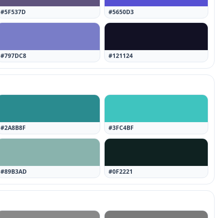
#5F537D
#5650D3
#797DC8
#121124
#2A8B8F
#3FC4BF
#89B3AD
#0F2221