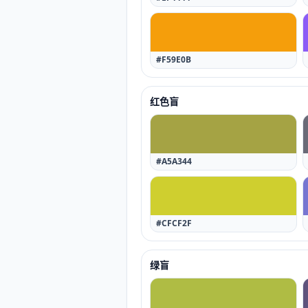
#F59E0B
红色盲
#A5A344
#CFCF2F
绿盲