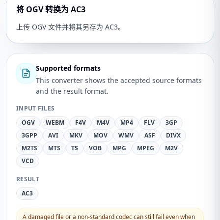
将 OGV 转换为 AC3
上传 OGV 文件并将其另存为 AC3。
Supported formats
This converter shows the accepted source formats
and the result format.
INPUT FILES
OGV
WEBM
F4V
M4V
MP4
FLV
3GP
3GPP
AVI
MKV
MOV
WMV
ASF
DIVX
M2TS
MTS
TS
VOB
MPG
MPEG
M2V
VCD
RESULT
AC3
A damaged file or a non-standard codec can still fail even when