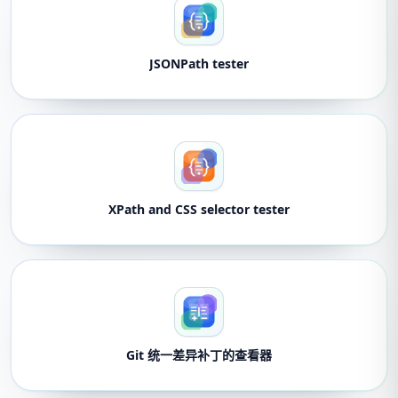
JSONPath tester
XPath and CSS selector tester
Git 统一差异补丁的查看器