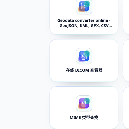
Geodata converter online -
GeoJSON, KML, GPX, CSV
and JSON
在线 DICOM 查看器
MIME 类型查找