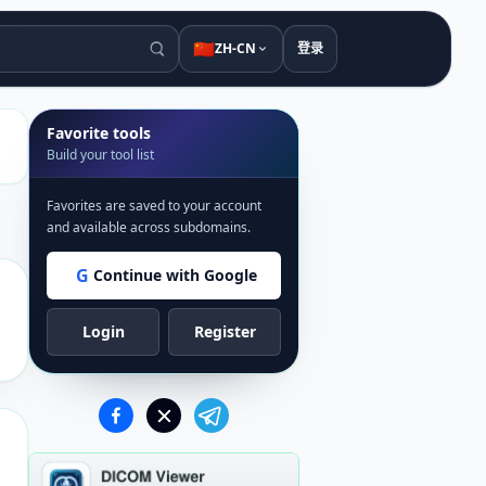
🇨🇳
ZH-CN
登录
Favorite tools
Build your tool list
Favorites are saved to your account
and available across subdomains.
G
Continue with Google
Login
Register