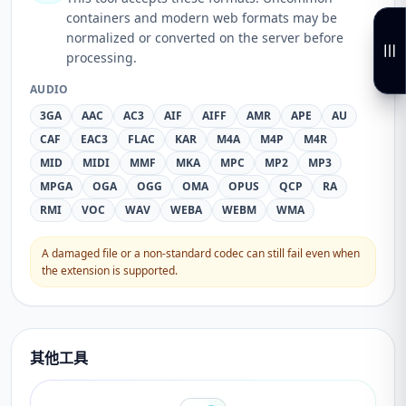
containers and modern web formats may be
normalized or converted on the server before
processing.
AUDIO
3GA
AAC
AC3
AIF
AIFF
AMR
APE
AU
CAF
EAC3
FLAC
KAR
M4A
M4P
M4R
MID
MIDI
MMF
MKA
MPC
MP2
MP3
MPGA
OGA
OGG
OMA
OPUS
QCP
RA
RMI
VOC
WAV
WEBA
WEBM
WMA
A damaged file or a non-standard codec can still fail even when
the extension is supported.
其他工具